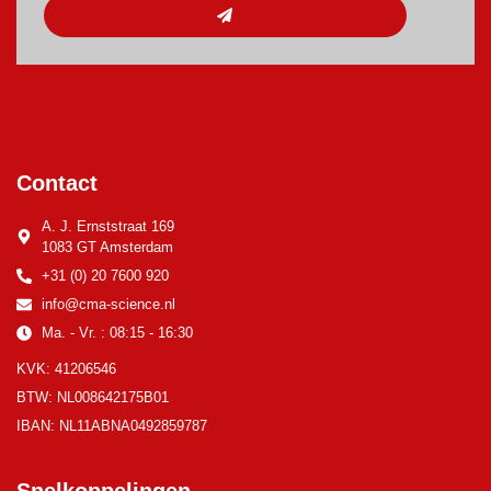
Contact
A. J. Ernststraat 169
1083 GT Amsterdam
+31 (0) 20 7600 920
info@cma-science.nl
Ma. - Vr. : 08:15 - 16:30
KVK: 41206546
BTW: NL008642175B01
IBAN: NL11ABNA0492859787