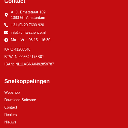
Contact
A. J. Ernststraat 169
1083 GT Amsterdam
+31 (0) 20 7600 920
info@cma-science.nl
Ma. - Vr. : 08:15 - 16:30
KVK: 41206546
BTW: NL008642175B01
IBAN: NL11ABNA0492859787
Snelkoppelingen
Webshop
Download Software
Contact
Dealers
Nieuws