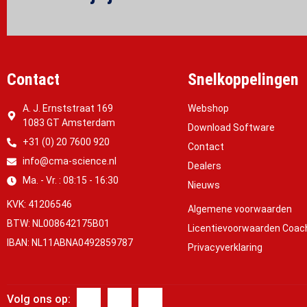
Contact
Snelkoppelingen
A. J. Ernststraat 169
Webshop
1083 GT Amsterdam
Download Software
+31 (0) 20 7600 920
Contact
info@cma-science.nl
Dealers
Ma. - Vr. : 08:15 - 16:30
Nieuws
KVK: 41206546
Algemene voorwaarden
BTW: NL008642175B01
Licentievoorwaarden Coac
IBAN: NL11ABNA0492859787
Privacyverklaring
Volg ons op: