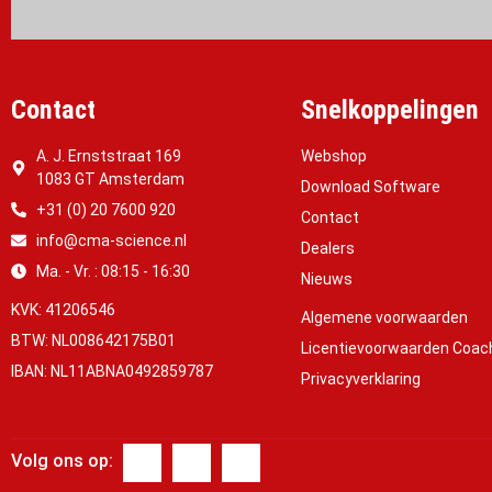
Contact
Snelkoppelingen
A. J. Ernststraat 169
Webshop
1083 GT Amsterdam
Download Software
+31 (0) 20 7600 920
Contact
info@cma-science.nl
Dealers
Ma. - Vr. : 08:15 - 16:30
Nieuws
KVK: 41206546
Algemene voorwaarden
BTW: NL008642175B01
Licentievoorwaarden Coac
IBAN: NL11ABNA0492859787
Privacyverklaring
Volg ons op: