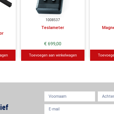
1008537
Teslameter
Magne
or
€
699,00
wagen
Toevoegen aan winkelwagen
Toevoege
ief