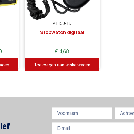
P1150-1D
Stopwatch digitaal
0
€
4,68
wagen
Toevoegen aan winkelwagen
ief