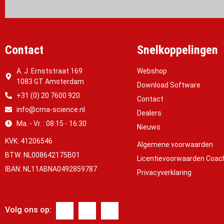
Contact
Snelkoppelingen
A. J. Ernststraat 169
Webshop
1083 GT Amsterdam
Download Software
+31 (0) 20 7600 920
Contact
info@cma-science.nl
Dealers
Ma. - Vr. : 08:15 - 16:30
Nieuws
KVK: 41206546
Algemene voorwaarden
BTW: NL008642175B01
Licentievoorwaarden Coac
IBAN: NL11ABNA0492859787
Privacyverklaring
Volg ons op: