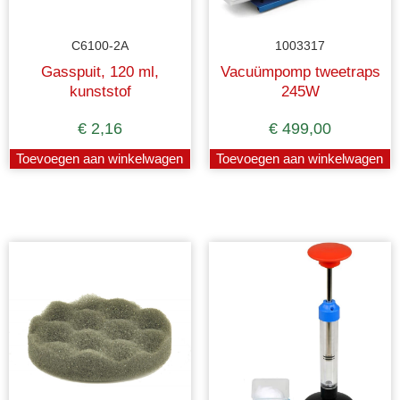
C6100-2A
1003317
Gasspuit, 120 ml,
Vacuümpomp tweetraps
kunststof
245W
€
2,16
€
499,00
Toevoegen aan winkelwagen
Toevoegen aan winkelwagen