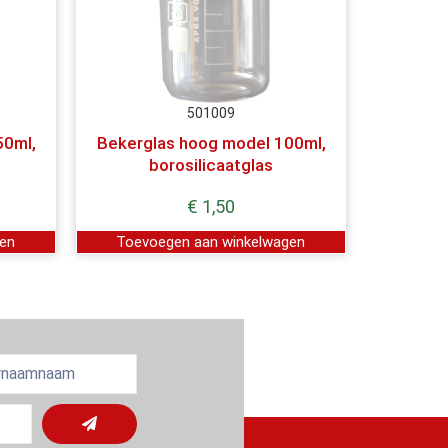
501009
50ml,
Bekerglas hoog model 100ml,
borosilicaatglas
€
1,50
gen
Toevoegen aan winkelwagen