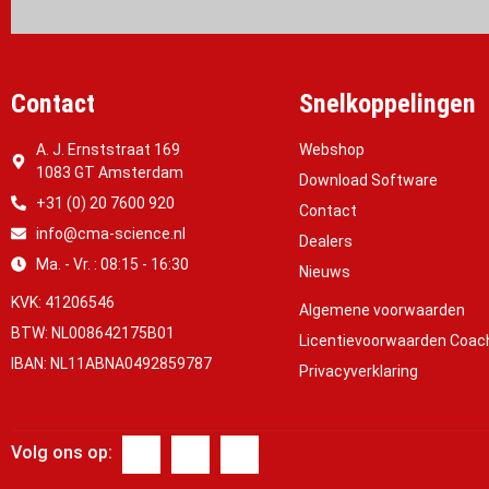
Contact
Snelkoppelingen
A. J. Ernststraat 169
Webshop
1083 GT Amsterdam
Download Software
+31 (0) 20 7600 920
Contact
info@cma-science.nl
Dealers
Ma. - Vr. : 08:15 - 16:30
Nieuws
KVK: 41206546
Algemene voorwaarden
BTW: NL008642175B01
Licentievoorwaarden Coac
IBAN: NL11ABNA0492859787
Privacyverklaring
Volg ons op: