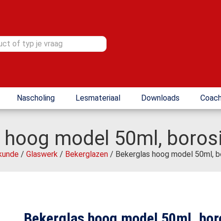
Nascholing
Lesmateriaal
Downloads
Coach
 hoog model 50ml, borosi
kunde
/
Glaswerk
/
Bekerglazen
/ Bekerglas hoog model 50ml, bo
Bekerglas hoog model 50ml, boro