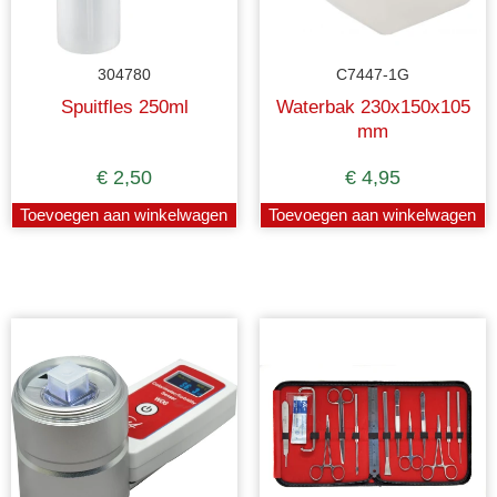
304780
C7447-1G
Spuitfles 250ml
Waterbak 230x150x105
mm
€
2,50
€
4,95
Toevoegen aan winkelwagen
Toevoegen aan winkelwagen