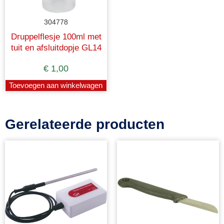
304778
Druppelflesje 100ml met
tuit en afsluitdopje GL14
€
1,00
Toevoegen aan winkelwagen
Gerelateerde producten