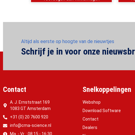
Altijd als eerste op hoogte van de nieuwtjes
Schrijf je in voor onze nieuwsbr
Contact
Snelkoppelingen
A. J. Ernststraat 169
Webshop
1083 GT Amsterdam
Download Software
+31 (0) 20 7600 920
Contact
info@cma-science.nl
Dealers
Ma. - Vr. : 08:15 - 16:30