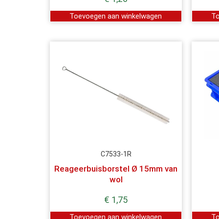
Toevoegen aan winkelwagen
To
C7533-1R
Reageerbuisborstel Ø 15mm van
wol
€
1,75
Toevoegen aan winkelwagen
To