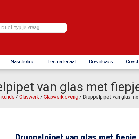
Nascholing
Lesmateriaal
Downloads
Coach
lpipet van glas met fiepj
ikunde
/
Glaswerk
/
Glaswerk overig
/ Druppelpipet van glas met
Druppelpipet van glas met fiepje