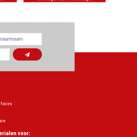
rfaces
are
rialen voor: