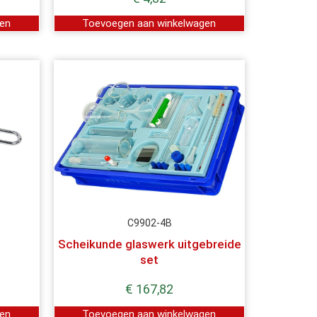
gen
Toevoegen aan winkelwagen
C9902-4B
Scheikunde glaswerk uitgebreide
set
€
167,82
gen
Toevoegen aan winkelwagen