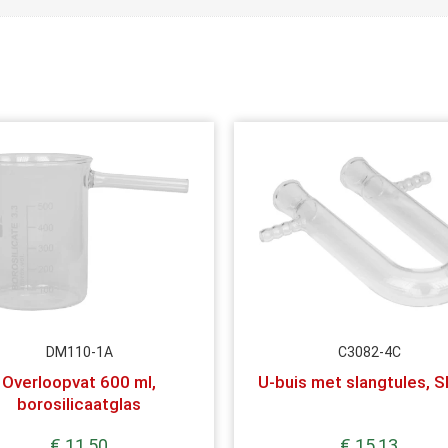
DM110-1A
C3082-4C
Overloopvat 600 ml,
U-buis met slangtules, 
borosilicaatglas
€
11,50
€
15,13