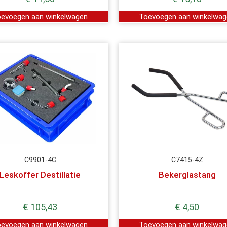
evoegen aan winkelwagen
Toevoegen aan winkelwa
C9901-4C
C7415-4Z
Leskoffer Destillatie
Bekerglastang
€
105,43
€
4,50
evoegen aan winkelwagen
Toevoegen aan winkelwa