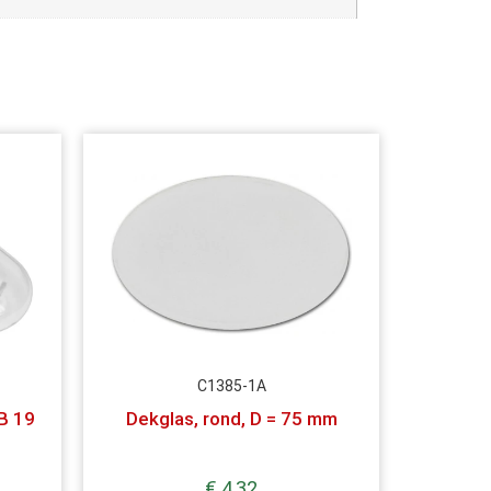
C1385-1A
SB 19
Dekglas, rond, D = 75 mm
€
4,32