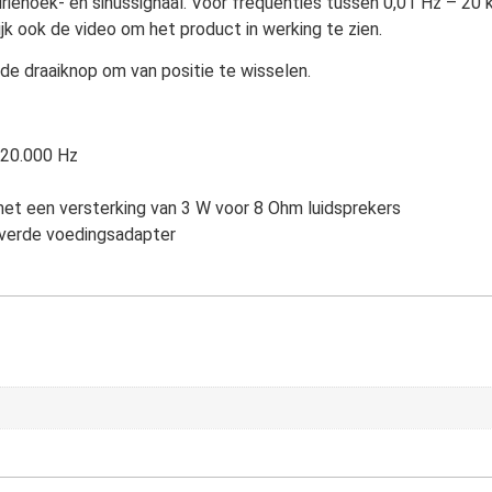
riehoek- en sinussignaal. Voor frequenties tussen 0,01 Hz – 20 
k ook de video om het product in werking te zien.
p de draaiknop om van positie te wisselen.
 20.000 Hz
 met een versterking van 3 W voor 8 Ohm luidsprekers
verde voedingsadapter