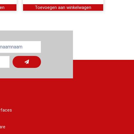
gen
Toevoegen aan winkelwagen
rfaces
are