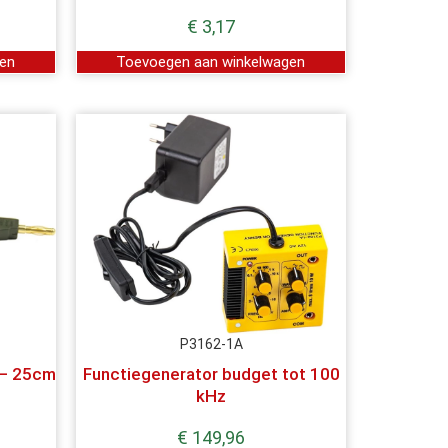
€
3,17
gen
Toevoegen aan winkelwagen
P3162-1A
 – 25cm
Functiegenerator budget tot 100
kHz
€
149,96