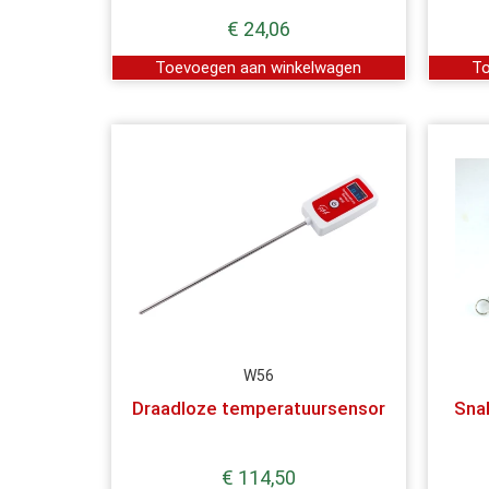
€
24,06
Toevoegen aan winkelwagen
To
W56
Draadloze temperatuursensor
Snak
€
114,50