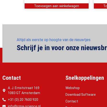
Toevoegen aan winkelwagen
To
Altijd als eerste op hoogte van de nieuwtjes
Schrijf je in voor onze nieuwsbr
Contact
Snelkoppelingen
A. J. Ernststraat 169
Webshop
1083 GT Amsterdam
Download Software
+31 (0) 20 7600 920
Contact
info@cma-science.nl