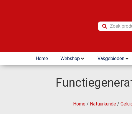
Home
Webshop
Vakgebieden
Functiegenerat
Home
/
Natuurkunde
/
Gelui