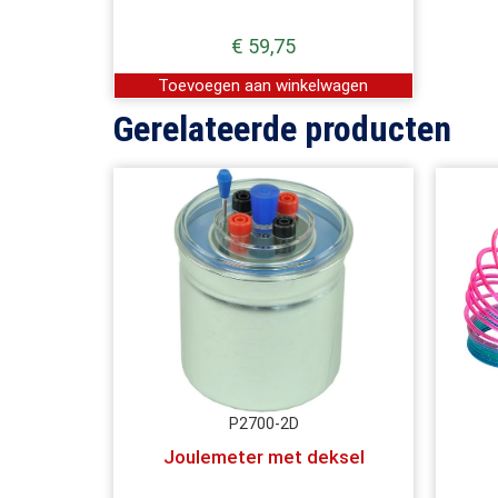
€
59,75
Toevoegen aan winkelwagen
Gerelateerde producten
P2700-2D
Joulemeter met deksel