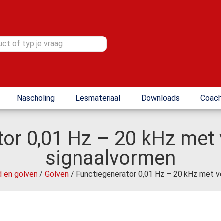
Nascholing
Lesmateriaal
Downloads
Coach
or 0,01 Hz – 20 kHz met 
signaalvormen
d en golven
/
Golven
/ Functiegenerator 0,01 Hz – 20 kHz met v