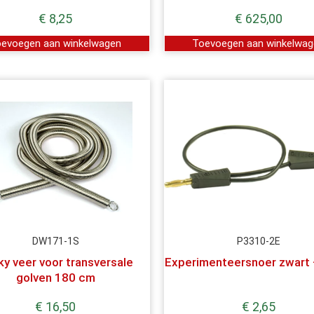
€
8,25
€
625,00
evoegen aan winkelwagen
Toevoegen aan winkelwa
DW171-1S
P3310-2E
y veer voor transversale
Experimenteersnoer zwart
golven 180 cm
€
16,50
€
2,65