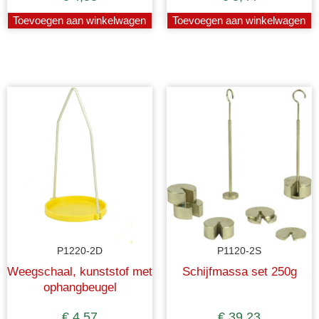
Toevoegen aan winkelwagen
Toevoegen aan winkelwagen
P1220-2D
P1120-2S
Weegschaal, kunststof met
Schijfmassa set 250g
ophangbeugel
€
4,57
€
39,23