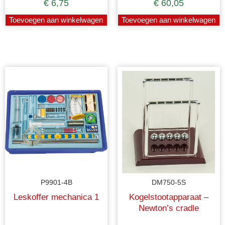
€
6,75
€
60,05
Toevoegen aan winkelwagen
Toevoegen aan winkelwagen
P9901-4B
DM750-5S
Leskoffer mechanica 1
Kogelstootapparaat –
Newton’s cradle