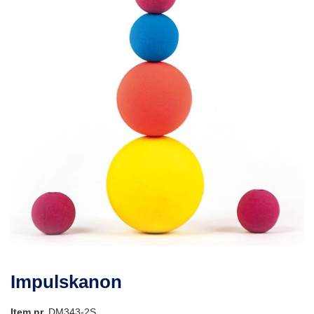
Impulskanon
Item nr.
DM343-2S