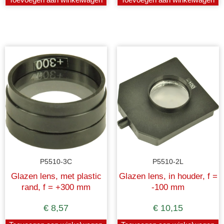
P5510-3C
P5510-2L
Glazen lens, met plastic
Glazen lens, in houder, f =
rand, f = +300 mm
-100 mm
€
8,57
€
10,15