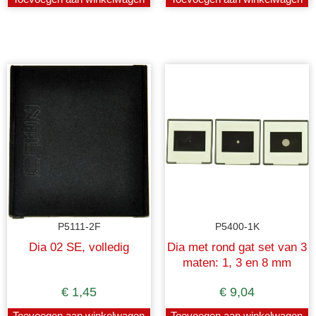
P5111-2F
P5400-1K
Dia 02 SE, volledig
Dia met rond gat set van 3
maten: 1, 3 en 8 mm
€
1,45
€
9,04
Toevoegen aan winkelwagen
Toevoegen aan winkelwagen