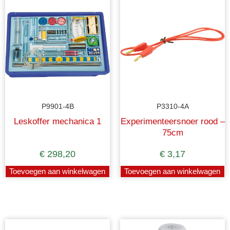
P9901-4B
P3310-4A
Leskoffer mechanica 1
Experimenteersnoer rood –
75cm
€
298,20
€
3,17
Toevoegen aan winkelwagen
Toevoegen aan winkelwagen