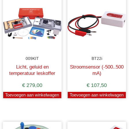
009KIT
BT22i
Licht, geluid en
Stroomsensor (-500..500
temperatuur leskoffer
mA)
€
279,00
€
107,50
Toevoegen aan winkelwagen
Toevoegen aan winkelwagen