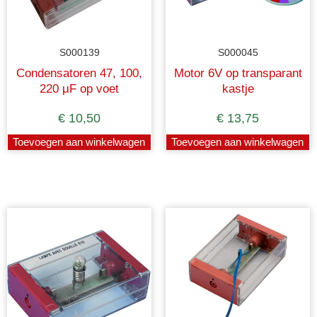
S000139
S000045
Condensatoren 47, 100,
Motor 6V op transparant
220 μF op voet
kastje
€
10,50
€
13,75
Toevoegen aan winkelwagen
Toevoegen aan winkelwagen