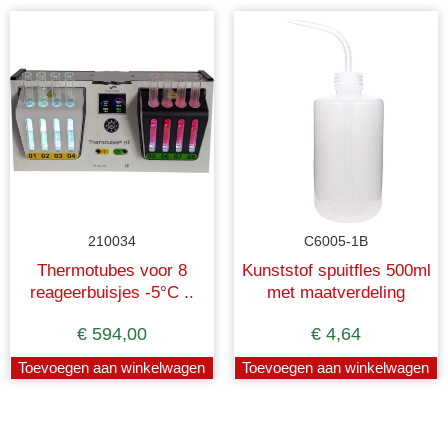
210034
C6005-1B
Thermotubes voor 8
Kunststof spuitfles 500ml
reageerbuisjes -5°C ..
met maatverdeling
+110°C
€
594,00
€
4,64
Toevoegen aan winkelwagen
Toevoegen aan winkelwagen