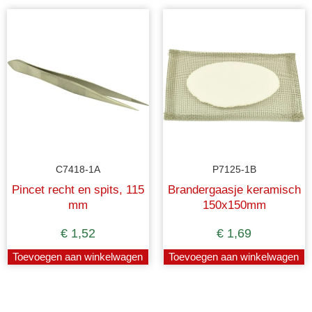
C7418-1A
P7125-1B
Pincet recht en spits, 115
Brandergaasje keramisch
mm
150x150mm
€
1,52
€
1,69
Toevoegen aan winkelwagen
Toevoegen aan winkelwagen