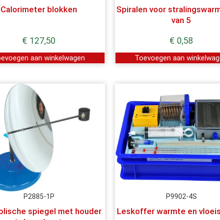
Calorimeter blokken
Spiralen voor stralingswarm
van 5
€
127,50
€
0,58
evoegen aan winkelwagen
Toevoegen aan winkelwa
P2885-1P
P9902-4S
olische spiegel met houder
Leskoffer warmte en vloei