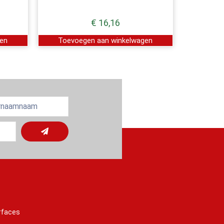
€
16,16
gen
Toevoegen aan winkelwagen
rfaces