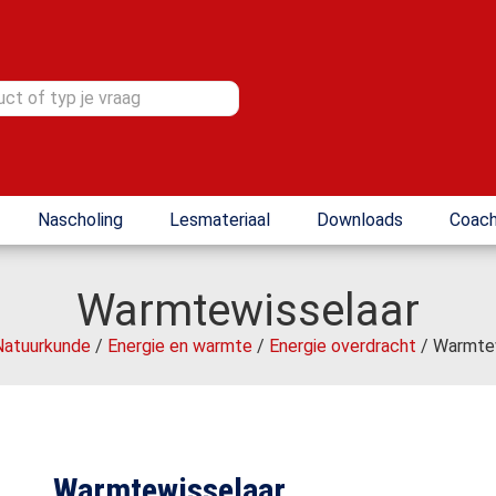
Nascholing
Lesmateriaal
Downloads
Coach
Warmtewisselaar
Natuurkunde
/
Energie en warmte
/
Energie overdracht
/ Warmtew
Warmtewisselaar