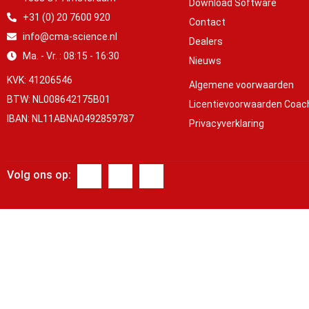
Download Software
+31 (0) 20 7600 920
Contact
info@cma-science.nl
Dealers
Ma. - Vr. : 08:15 - 16:30
Nieuws
KVK: 41206546
Algemene voorwaarden
BTW: NL008642175B01
Licentievoorwaarden Coac
IBAN: NL11ABNA0492859787
Privacyverklaring
Volg ons op: