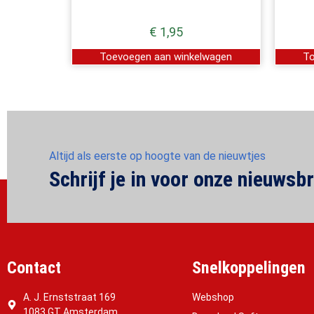
€
1,95
Toevoegen aan winkelwagen
To
Altijd als eerste op hoogte van de nieuwtjes
Schrijf je in voor onze nieuwsbr
Contact
Snelkoppelingen
A. J. Ernststraat 169
Webshop
1083 GT Amsterdam