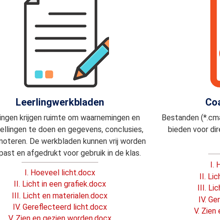
Leerlingwerkbladen
Coa
ingen krijgen ruimte om waarnemingen en
Bestanden (*.cma
ellingen te doen en gegevens, conclusies,
bieden voor dir
 noteren. De werkbladen kunnen vrij worden
ast en afgedrukt voor gebruik in de klas.
I.
I. Hoeveel licht.docx
II. Li
II. Licht in een grafiek.docx
III. L
III. Licht en materialen.docx
IV. Ge
IV. Gereflecteerd licht.docx
V. Zien
V. Zien en gezien worden.docx