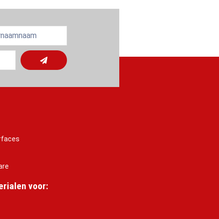
rfaces
are
rialen voor: