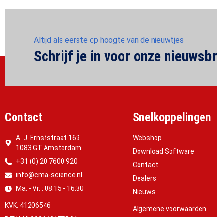
Altijd als eerste op hoogte van de nieuwtjes
Schrijf je in voor onze nieuwsbr
Contact
Snelkoppelingen
A. J. Ernststraat 169
Webshop
1083 GT Amsterdam
Download Software
+31 (0) 20 7600 920
Contact
info@cma-science.nl
Dealers
Ma. - Vr. : 08:15 - 16:30
Nieuws
KVK: 41206546
Algemene voorwaarden