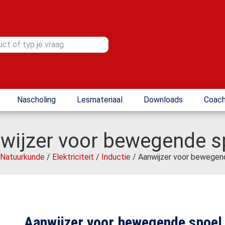
Nascholing
Lesmateriaal
Downloads
Coach
wijzer voor bewegende s
Natuurkunde
/
Elektriciteit
/
Inductie
/ Aanwijzer voor bewegen
Aanwijzer voor bewegende spoel