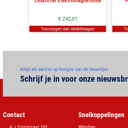
Leskoffer Elektromagnetisme
H
€
242,01
Toevoegen aan winkelwagen
To
Altijd als eerste op hoogte van de nieuwtjes
Schrijf je in voor onze nieuwsbr
Contact
Snelkoppelingen
A. J. Ernststraat 169
Webshop