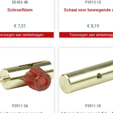
DE452-4B
P3913-1S
Schroefklem
Schaal voor bewegende 
€
7,31
€
8,19
evoegen aan winkelwagen
Toevoegen aan winkelwa
P3911-3A
P3911-1K