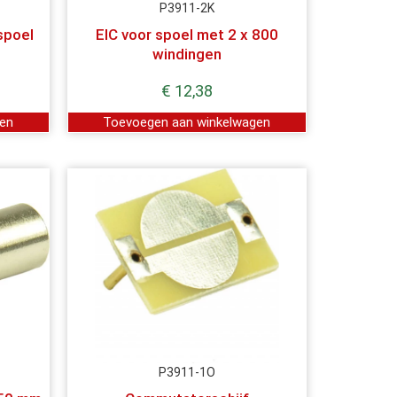
P3911-2K
spoel
EIC voor spoel met 2 x 800
windingen
€
12,38
gen
Toevoegen aan winkelwagen
P3911-1O