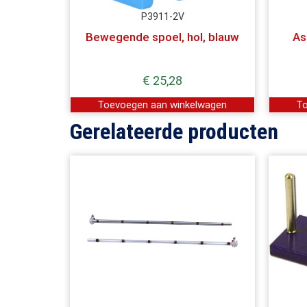
P3911-2V
Bewegende spoel, hol, blauw
As
€
25,28
Toevoegen aan winkelwagen
To
Gerelateerde producten