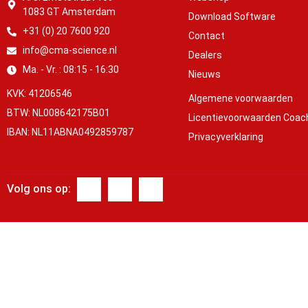
1083 GT Amsterdam
Download Software
+31 (0) 20 7600 920
Contact
info@cma-science.nl
Dealers
Ma. - Vr. : 08:15 - 16:30
Nieuws
KVK: 41206546
Algemene voorwaarden
BTW: NL008642175B01
Licentievoorwaarden Coac
IBAN: NL11ABNA0492859787
Privacyverklaring
Volg ons op: