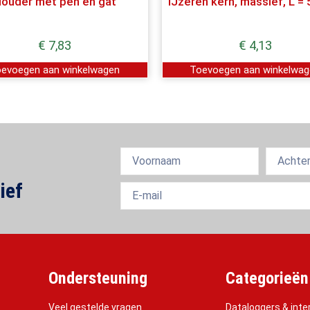
ouder met pen en gat
IJzeren kern, massief, L =
€
7,83
€
4,13
evoegen aan winkelwagen
Toevoegen aan winkelwa
ief
Ondersteuning
Categorieën
Veel gestelde vragen
Dataloggers & inte