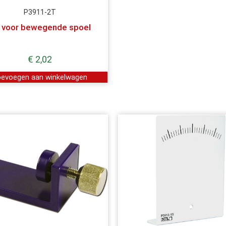
P3911-2T
 voor bewegende spoel
€
2,02
evoegen aan winkelwagen