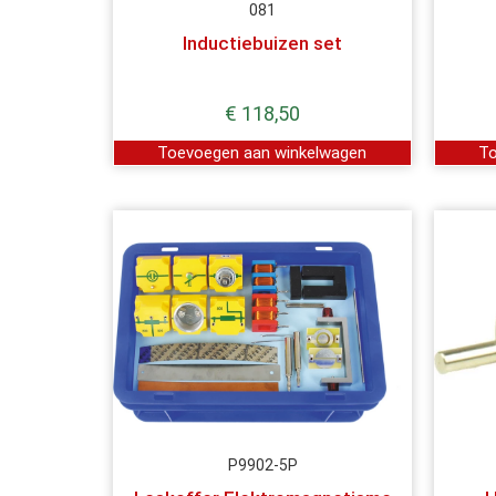
081
Inductiebuizen set
€
118,50
Toevoegen aan winkelwagen
To
P9902-5P