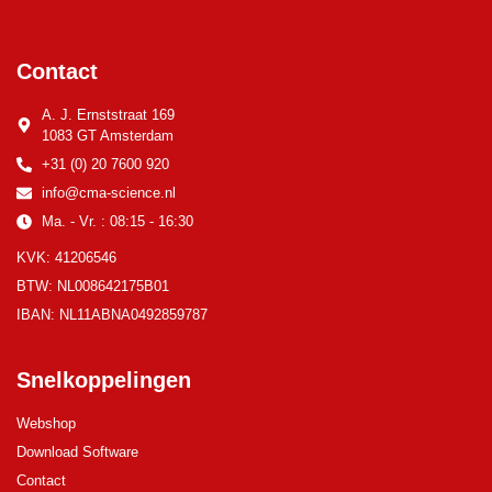
Contact
A. J. Ernststraat 169
1083 GT Amsterdam
+31 (0) 20 7600 920
info@cma-science.nl
Ma. - Vr. : 08:15 - 16:30
KVK: 41206546
BTW: NL008642175B01
IBAN: NL11ABNA0492859787
Snelkoppelingen
Webshop
Download Software
Contact