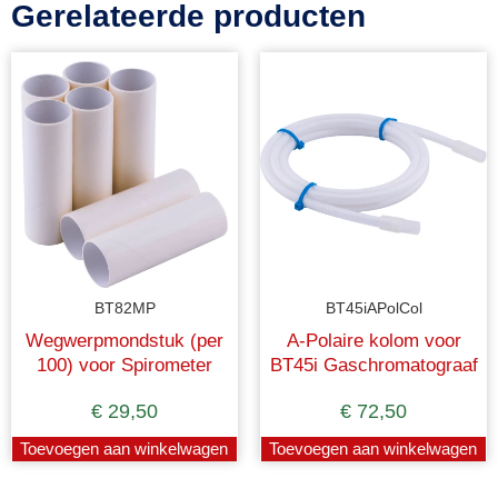
Gerelateerde producten
BT82MP
BT45iAPolCol
Wegwerpmondstuk (per
A-Polaire kolom voor
100) voor Spirometer
BT45i Gaschromatograaf
BT82i
€
29,50
€
72,50
Toevoegen aan winkelwagen
Toevoegen aan winkelwagen