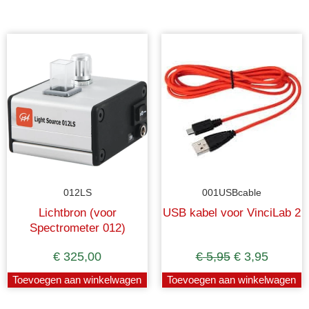
012LS
001USBcable
Lichtbron (voor
USB kabel voor VinciLab 2
Spectrometer 012)
€
325,00
€
5,95
€
3,95
Toevoegen aan winkelwagen
Toevoegen aan winkelwagen