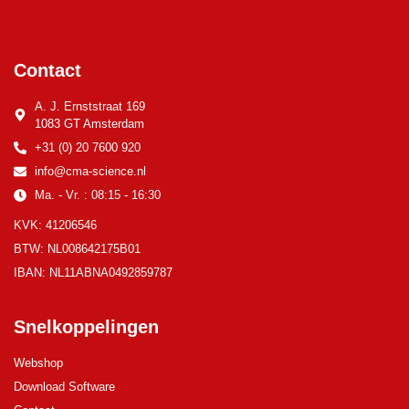
Contact
A. J. Ernststraat 169
1083 GT Amsterdam
+31 (0) 20 7600 920
info@cma-science.nl
Ma. - Vr. : 08:15 - 16:30
KVK: 41206546
BTW: NL008642175B01
IBAN: NL11ABNA0492859787
Snelkoppelingen
Webshop
Download Software