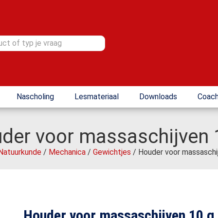
Nascholing
Lesmateriaal
Downloads
Coach
der voor massaschijven 
Natuurkunde
/
Mechanica
/
Gewichtjes
/ Houder voor massaschi
Houder voor massaschijven 10 g