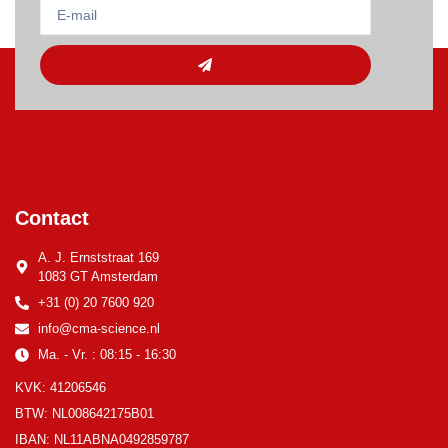
Contact
A. J. Ernststraat 169
1083 GT Amsterdam
+31 (0) 20 7600 920
info@cma-science.nl
Ma. - Vr. : 08:15 - 16:30
KVK: 41206546
BTW: NL008642175B01
IBAN: NL11ABNA0492859787