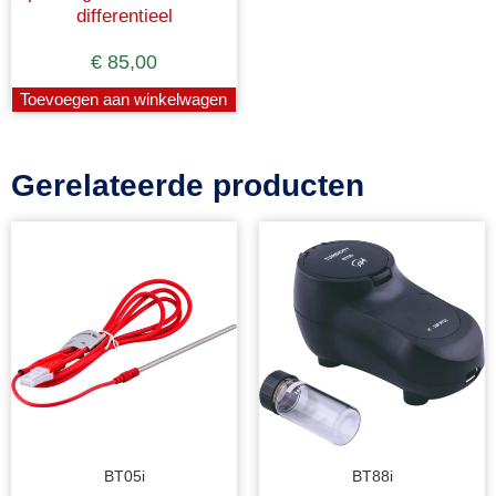
differentieel
€
85,00
Toevoegen aan winkelwagen
Gerelateerde producten
BT05i
BT88i