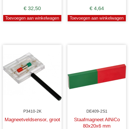
AlNiCo met gekleurde
€
32,50
€
4,64
polen
Toevoegen aan winkelwagen
Toevoegen aan winkelwagen
P3410-2K
DE409-2S1
Magneetveldsensor, groot
Staafmagneet AlNiCo
80x20x6 mm