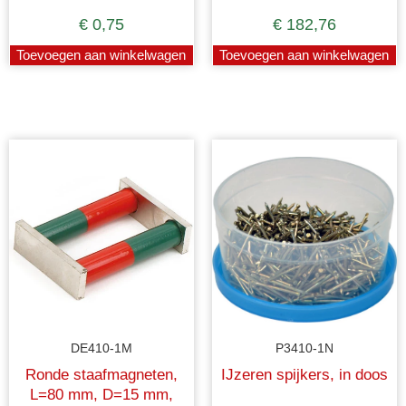
€
0,75
€
182,76
Toevoegen aan winkelwagen
Toevoegen aan winkelwagen
DE410-1M
P3410-1N
Ronde staafmagneten,
IJzeren spijkers, in doos
L=80 mm, D=15 mm,