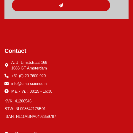
Contact
A. J. Ernststraat 169
1083 GT Amsterdam
+31 (0) 20 7600 920
info@cma-science.nl
Ma. - Vr. : 08:15 - 16:30
KVK: 41206546
BTW: NL008642175B01
IBAN: NL11ABNA0492859787