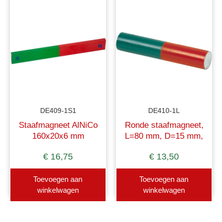
DE409-1S1
DE410-1L
Staafmagneet AlNiCo
Ronde staafmagneet,
160x20x6 mm
L=80 mm, D=15 mm,
AlNiCo met gekleurde
€
16,75
€
13,50
polen
Toevoegen aan
Toevoegen aan
winkelwagen
winkelwagen