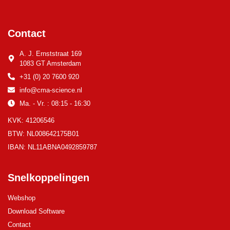
Contact
A. J. Ernststraat 169
1083 GT Amsterdam
+31 (0) 20 7600 920
info@cma-science.nl
Ma. - Vr. : 08:15 - 16:30
KVK: 41206546
BTW: NL008642175B01
IBAN: NL11ABNA0492859787
Snelkoppelingen
Webshop
Download Software
Contact