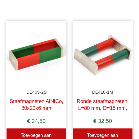
DE409-2S
DE410-1M
Staafmagneten AlNiCo,
Ronde staafmagneten,
80x20x6 mm
L=80 mm, D=15 mm,
AlNiCo met gekleurde
€
24,50
€
32,50
polen
Toevoegen aan
Toevoegen aan