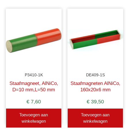
P3410-1K
DE409-1S
Staafmagneet, AlNiCo,
Staafmagneten AlNiCo,
D=10 mm,L=50 mm
160x20x6 mm
rood/groen gekleurd
€
7,60
€
39,50
Toevoegen aan
Toevoegen aan
winkelwagen
winkelwagen