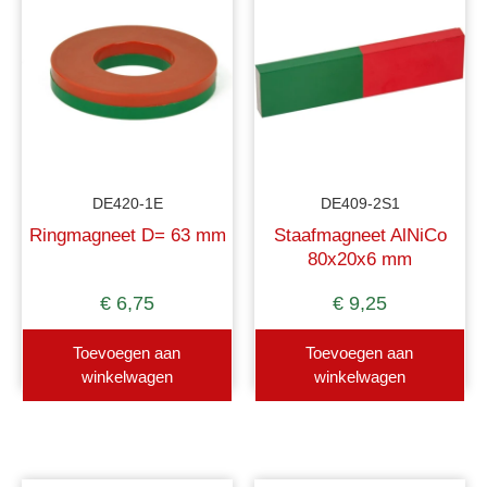
DE420-1E
DE409-2S1
Ringmagneet D= 63 mm
Staafmagneet AlNiCo
80x20x6 mm
€
6,75
€
9,25
Toevoegen aan
Toevoegen aan
winkelwagen
winkelwagen