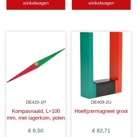
winkelwagen
winkelwagen
DE420-1P
DE409-2U
Kompasnaald, L=100
Hoefijzermagneet groot
mm, met lagerkom, polen
kleurgecodeerd
€
6,50
€
82,71