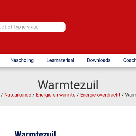
Nascholing
Lesmateriaal
Downloads
Coach
Warmtezuil
/
Natuurkunde
/
Energie en warmte
/
Energie overdracht
/ Warm
Warmtezuil