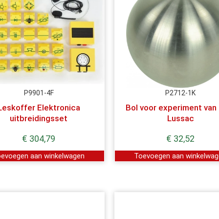
P9901-4F
P2712-1K
Leskoffer Elektronica
Bol voor experiment van
uitbreidingsset
Lussac
€
304,79
€
32,52
evoegen aan winkelwagen
Toevoegen aan winkelwa