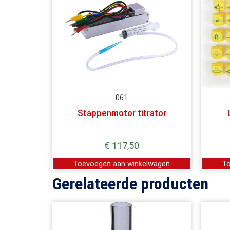
061
Stappenmotor titrator
€
117,50
Toevoegen aan winkelwagen
To
Gerelateerde producten