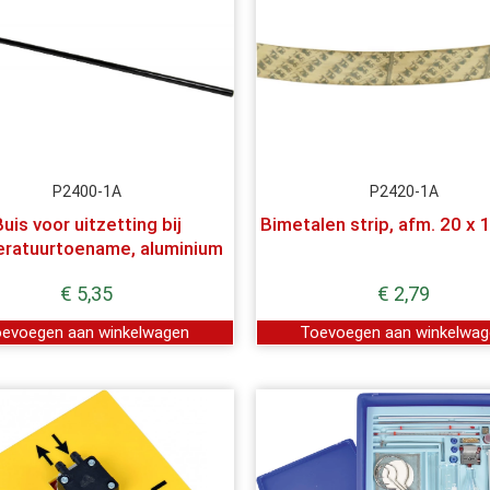
P2400-1A
P2420-1A
uis voor uitzetting bij
Bimetalen strip, afm. 20 x
ratuurtoename, aluminium
€
5,35
€
2,79
evoegen aan winkelwagen
Toevoegen aan winkelwa