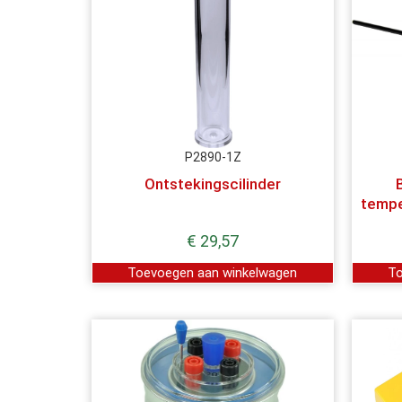
P2890-1Z
Ontstekingscilinder
B
tempe
€
29,57
Toevoegen aan winkelwagen
To