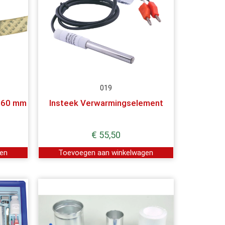
019
 160 mm
Insteek Verwarmingselement
€
55,50
gen
Toevoegen aan winkelwagen