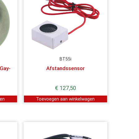
BT55i
 Gay-
Afstandssensor
€
127,50
gen
Toevoegen aan winkelwagen