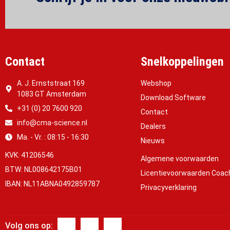
Contact
Snelkoppelingen
A. J. Ernststraat 169
Webshop
1083 GT Amsterdam
Download Software
+31 (0) 20 7600 920
Contact
info@cma-science.nl
Dealers
Ma. - Vr. : 08:15 - 16:30
Nieuws
KVK: 41206546
Algemene voorwaarden
BTW: NL008642175B01
Licentievoorwaarden Coac
IBAN: NL11ABNA0492859787
Privacyverklaring
Volg ons op: