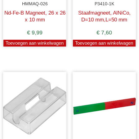
HMMAQ-026
P3410-1K
Nd-Fe-B Magneet, 26 x 26
Staafmagneet, AlNiCo,
x 10 mm
D=10 mm,L=50 mm
rood/groen gekleurd
€
9,99
€
7,60
Toevoegen aan winkelwagen
Toevoegen aan winkelwagen