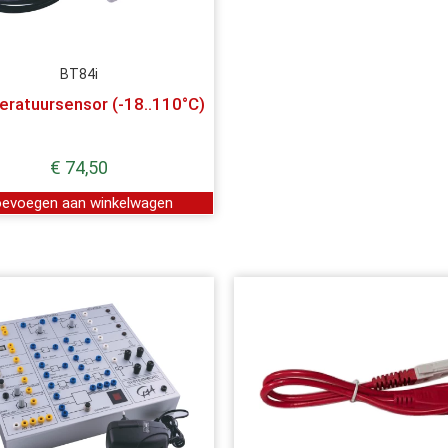
BT84i
ratuursensor (-18..110°C)
€
74,50
evoegen aan winkelwagen