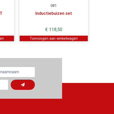
081
BT
Inductiebuizen set
€
118,50
gen
Toevoegen aan winkelwagen