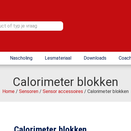
Nascholing
Lesmateriaal
Downloads
Coach
Calorimeter blokken
Home
/
Sensoren
/
Sensor accessoires
/ Calorimeter blokken
Calorimeter blokken