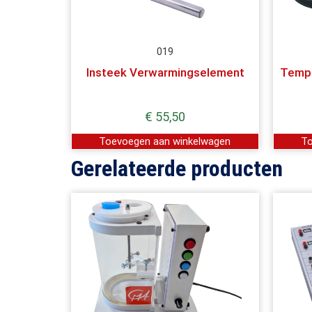
019
Insteek Verwarmingselement
Tempe
€
55,50
Toevoegen aan winkelwagen
To
Gerelateerde producten