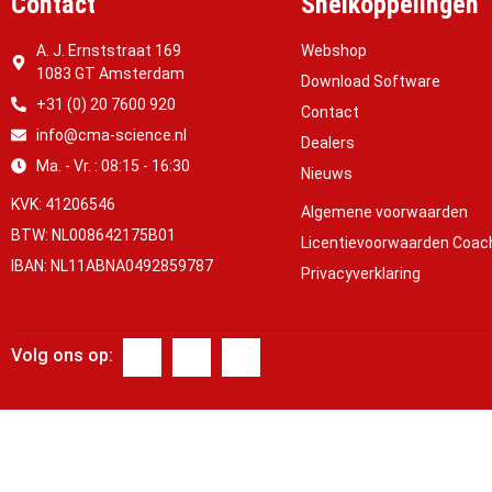
Contact
Snelkoppelingen
A. J. Ernststraat 169
Webshop
1083 GT Amsterdam
Download Software
+31 (0) 20 7600 920
Contact
info@cma-science.nl
Dealers
Ma. - Vr. : 08:15 - 16:30
Nieuws
KVK: 41206546
Algemene voorwaarden
BTW: NL008642175B01
Licentievoorwaarden Coac
IBAN: NL11ABNA0492859787
Privacyverklaring
Volg ons op: