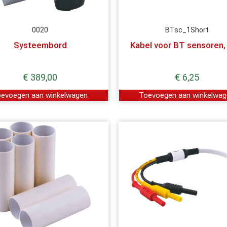
0020
BTsc_1Short
Systeembord
Kabel voor BT sensoren,
€
389,00
€
6,25
evoegen aan winkelwagen
Toevoegen aan winkelwa