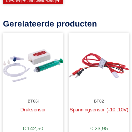
Toevoegen aan winkelwagen
Gerelateerde producten
BT66i
BT02
Druksensor
Spanningsensor (-10..10V)
€
142,50
€
23,95