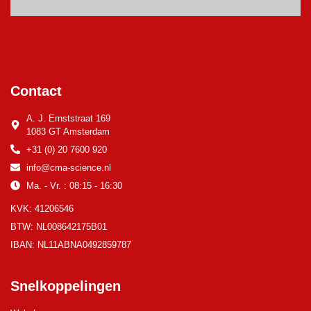
Contact
A. J. Ernststraat 169
1083 GT Amsterdam
+31 (0) 20 7600 920
info@cma-science.nl
Ma. - Vr. : 08:15 - 16:30
KVK: 41206546
BTW: NL008642175B01
IBAN: NL11ABNA0492859787
Snelkoppelingen