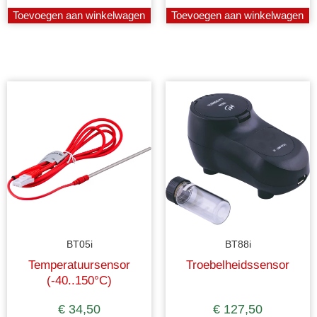
Toevoegen aan winkelwagen
Toevoegen aan winkelwagen
BT05i
BT88i
Temperatuursensor
Troebelheidssensor
(-40..150°C)
€
34,50
€
127,50