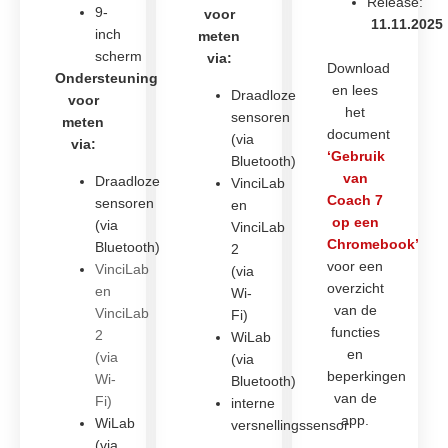
Release:
9-
voor
11.11.2025
inch
meten
scherm
via:
Download
Ondersteuning
en lees
Draadloze
voor
het
sensoren
meten
document
(via
via:
‘Gebruik
Bluetooth)
van
Draadloze
VinciLab
Coach 7
sensoren
en
op een
(via
VinciLab
Chromebook’
Bluetooth)
2
voor een
VinciLab
(via
overzicht
en
Wi-
van de
VinciLab
Fi)
functies
2
WiLab
en
(via
(via
beperkingen
Wi-
Bluetooth)
van de
Fi)
interne
app.
WiLab
versnellingssensor
(via