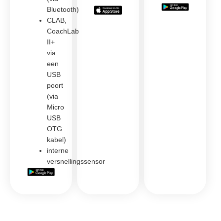
Bluetooth)
CLAB,
CoachLab
II+
via
een
USB
poort
(via
Micro
USB
OTG
kabel)
interne
versnellingssensor