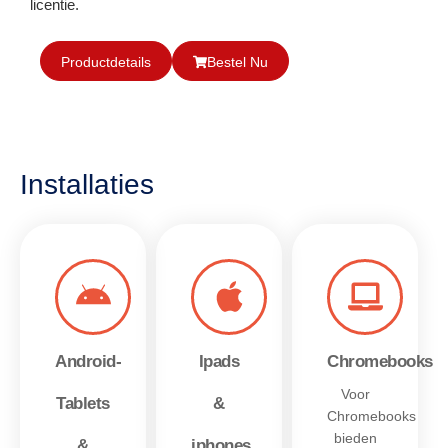
licentie.
Productdetails
Bestel Nu
Installaties
Android-
Ipads
Chromebooks
Voor
Tablets
&
Chromebooks
bieden
&
iphones