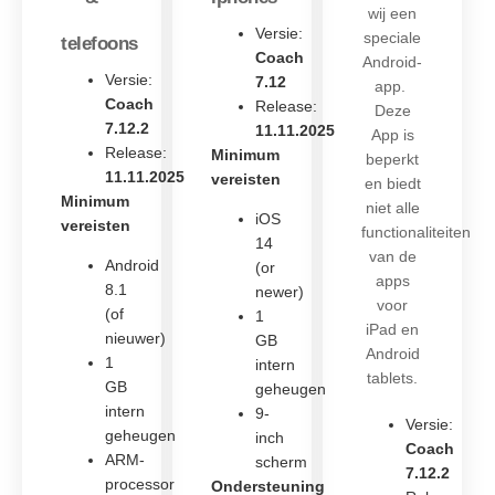
wij een
Versie:
speciale
telefoons
Coach
Android-
Versie:
7.12
app.
Coach
Release:
Deze
7.12.2
11.11.2025
App is
Release:
Minimum
beperkt
11.11.2025
vereisten
en biedt
Minimum
niet alle
iOS
vereisten
functionaliteiten
14
van de
Android
(or
apps
8.1
newer)
voor
(of
1
iPad en
nieuwer)
GB
Android
1
intern
tablets.
GB
geheugen
intern
9-
Versie:
geheugen
inch
Coach
ARM-
scherm
7.12.2
processor
Ondersteuning