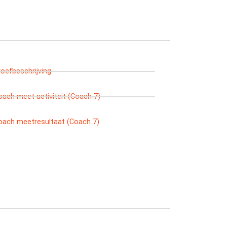
roefbeschrijving
oach meet activiteit (Coach 7)
oach meetresultaat (Coach 7)