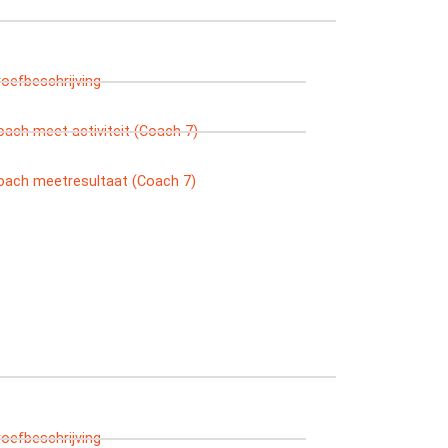
roefbeschrijving
oach meet activiteit (Coach 7)
oach meetresultaat (Coach 7)
roefbeschrijving