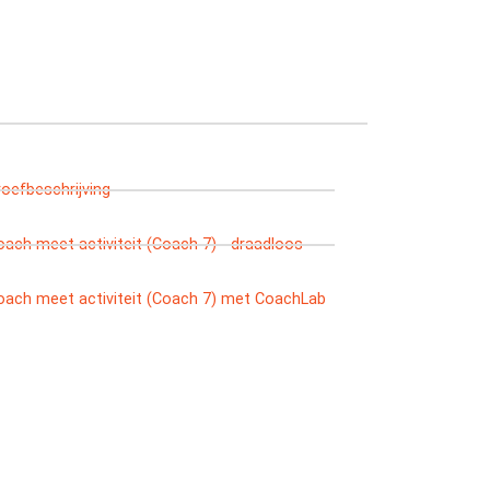
roefbeschrijving
oach meet activiteit (Coach 7) - draadloos
oach meet activiteit (Coach 7) met CoachLab