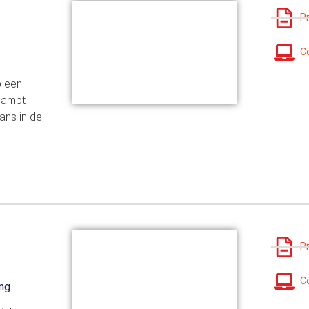
P
C
p een
rdampt
ans in de
P
C
ng