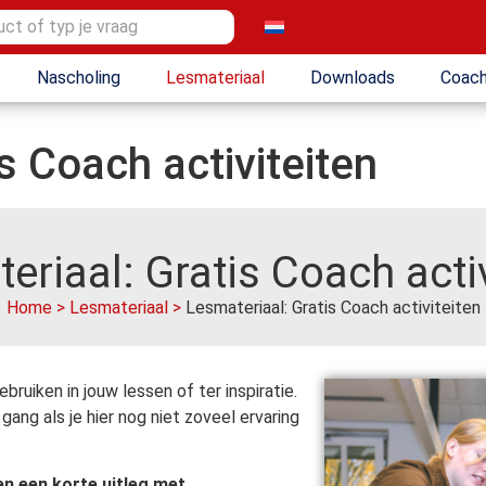
Nascholing
Lesmateriaal
Downloads
Coach
s Coach activiteiten
eriaal: Gratis Coach activ
Home
>
Lesmateriaal
>
Lesmateriaal: Gratis Coach activiteiten
ebruiken in jouw lessen of ter inspiratie.
ang als je hier nog niet zoveel ervaring
en een korte uitleg met