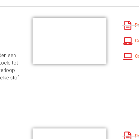
P
C
den een
C
koeld tot
verloop
elke stof
P