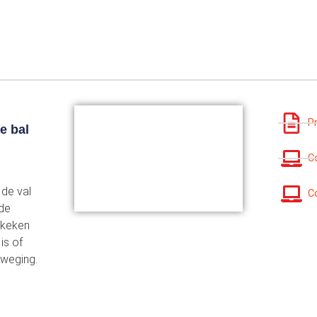
P
e bal
C
de val
C
 de
ekeken
is of
eweging.