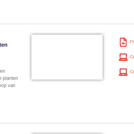
P
ten
C
een
C
e planten
oop van