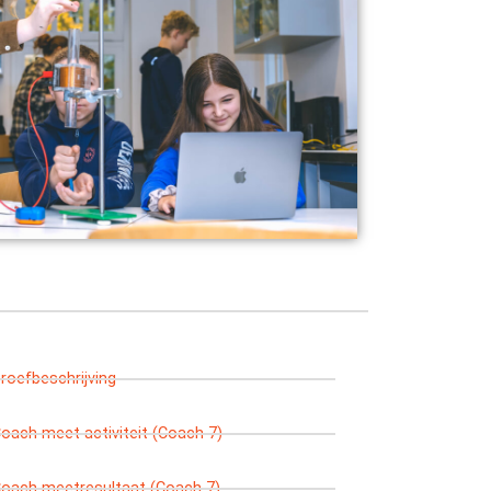
roefbeschrijving
oach meet activiteit (Coach 7)
oach meetresultaat (Coach 7)