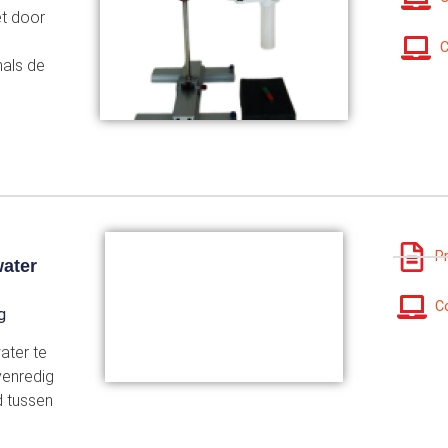
et door
C
als de
P
water
C
g
ater te
venredig
d tussen