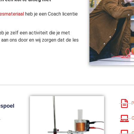
esmateriaal
heb je een Coach licentie
b je zelf een activiteit die je met
aan ons door en wij zorgen dat de les
P
 spoel
C
r
C