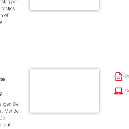
tslag per
 testjes
an of
de
P
te
C
g
angen. De
t. Met de
 De
en dat